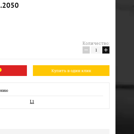
1.2050
Количество:
−
+
Купить в один клик
ению
L1