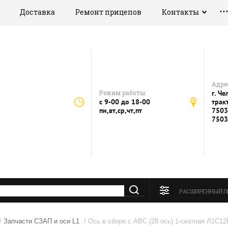
Доставка
Ремонт прицепов
Контакты
Адрес
Режим работы:
г. Ч
с 9-00 до 18-00
тракт
пн,вт,ср,чт,пт
7503
7503
РАСШИРЕННЫЙ П
/
Запчасти СЗАП и оси L1
/ Ось в сборе с АВС (28 ось) 1-скатная Л1С12