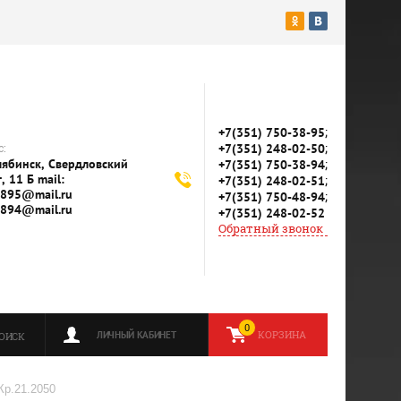
;
+7(351) 750-38-95
;
:
+7(351) 248-02-50
елябинск, Свердловский
;
+7(351) 750-38-94
, 11 Б mail:
;
+7(351) 248-02-51
895@mail.ru
;
+7(351) 750-48-94
894@mail.ru
+7(351) 248-02-52
Обратный звонок
0
КОРЗИНА
ЛИЧНЫЙ КАБИНЕТ
ОИСК
Кр.21.2050