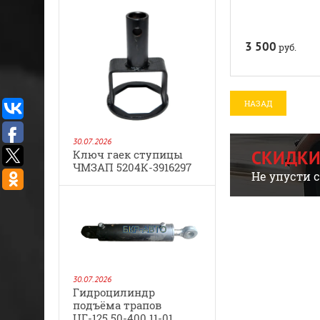
3 500
руб.
НАЗАД
30.07.2026
СКИДКИ
Ключ гаек ступицы
ЧМЗАП 5204К-3916297
Не упусти 
30.07.2026
Гидроцилиндр
подъёма трапов
ЦГ-125.50-400.11-01