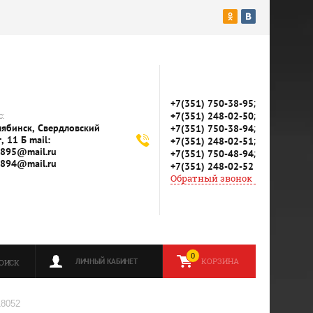
;
+7(351) 750-38-95
;
:
+7(351) 248-02-50
елябинск, Свердловский
;
+7(351) 750-38-94
, 11 Б mail:
;
+7(351) 248-02-51
895@mail.ru
;
+7(351) 750-48-94
894@mail.ru
+7(351) 248-02-52
Обратный звонок
0
КОРЗИНА
ЛИЧНЫЙ КАБИНЕТ
ОИСК
18052