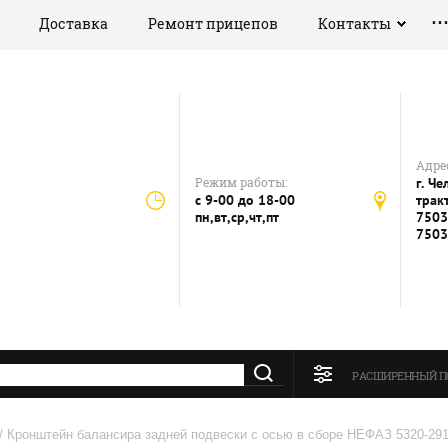
Доставка
Ремонт прицепов
Контакты
Адрес
Режим работы:
г. Ч
с 9-00 до 18-00
тракт
пн,вт,ср,чт,пт
7503
7503
РАСШИРЕННЫЙ П
/ Кронштейн балансира задней подвески с осью в сборе НЕФАЗ 5320-29