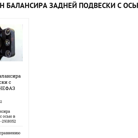
 БАЛАНСИРА ЗАДНЕЙ ПОДВЕСКИ С ОСЬЮ
алансира
ски с
 НЕФАЗ
52
нсира
с осью в
-2918052
 сравнению