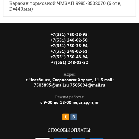
Барабан тормозной ЧМЗАП 9985-3502070 (6 отв,
D=440мм)
;
+7(351) 750-38-95
;
+7(351) 248-02-50
;
+7(351) 750-38-94
;
+7(351) 248-02-51
;
+7(351) 750-48-94
+7(351) 248-02-52
Адрес:
г. Челябинск, Свердловский тракт, 11 Б mail:
7503895@mail.ru 7503894@mail.ru
Режим работы:
с 9-00 до 18-00 пн,вт,ср,чт,пт
СПОСОБЫ ОПЛАТЫ: